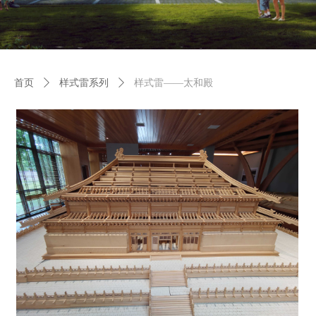
首页
ꄲ
样式雷系列
ꄲ
样式雷——太和殿