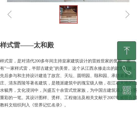
ꁆ
ꁇ
样式雷——太和殿
ꁸ
样式雷，是对清代200多年间主持皇家建筑设计的雷姓世家的誉称，素
ꂅ
有“一家样式雷，半部古建史”的美誉。这个从江西永修走出的建筑家族，
回到顶部
先后参与和主持设计建造了故宫、天坛、圆明园、颐和园、承德避暑山
庄、清东西陵等著名建筑，是赣派建筑中的瑰宝级人物，在江右大地的山
ꀥ
400-870-9069
水毓秀，文化浸润中，兴盛五十余雷式世家族，为中国古建筑添上了浓墨
重彩的一笔。其设计图样、烫样、工程做法及相关文献于2007年被联合国
教科文组织列入《世界记忆名录》。
微信客服