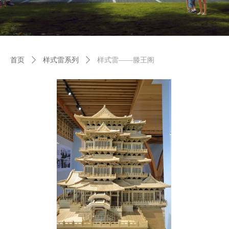
首页
ꄲ
样式雷系列
ꄲ
样式雷——滕王阁