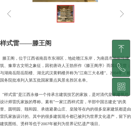
ꁆ
ꁇ
样式雷——滕王阁
ꁸ
滕王阁，位于江西省南昌市东湖区，地处赣江东岸，为南昌市地标性建
筑、豫章古文明之象征，因初唐诗人王勃所作《滕王阁序》而闻名于世；
ꂅ
回到顶部
与湖南岳阳岳阳楼、湖北武汉黄鹤楼并称为
江南三大名楼
。
年，被
“
”
2004
国务院批准
列入
第五批国家重点风景名胜区名单。
ꀥ
400-870-9069
“
样式雷
”
是江西永修一个传承古建筑技艺的家族，是对清代皇家建筑总
设计师雷氏家族的尊称。素有
一家江西样式雷，半部中国古建史
的美
“
”
微信客服
誉。圆明园、颐和园、承德避暑山庄、皇陵等在内的很多皇家建筑都是由
雷氏家族设计的。其中的很多建筑现今都已被列为世界文化遗产，留下的
建筑图纸、烫样等也于
年被列为世界记忆遗产项目。
2007